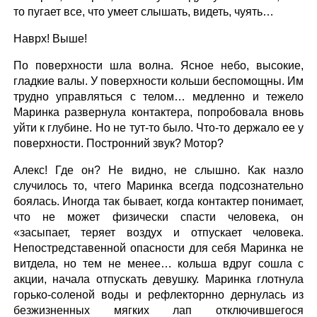
то пугает все, что умеет слышать, видеть, чуять…
Наврх! Выше!
По поверхности шла волна. Ясное небо, высокие,
гладкие валы. У поверхности кольши беспомощны. Им
трудно управляться с телом… медленно и тежело
Маринка развернула контактера, попробовала вновь
уйти к глубине. Но не тут-то было. Что-то держало ее у
поверхности. Постронний звук? Мотор?
Алекс! Где он? Не видно, не слышно. Как назло
случилось то, чтего Маринка всегда подсознательно
боялась. Иногда так бывает, когда контактер понимает,
что не может физически спасти человека, он
«засыпает, теряет воздух и отпускает человека.
Непостредставенной опасности для себя Маринка не
витдела, но тем не менее… кольша вдруг сошла с
акции, начала отпускать девушку. Маринка глотнула
горько-соленой воды и рефлекторнно дернулась из
безжизненных мягких лап отключившегося