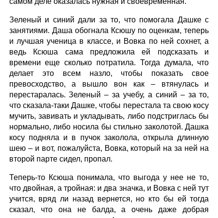
самом деле оказалась нужная и своевременная.
Зеленый и синий дали за то, что помогала Дашке с
занятиями. Даша обогнала Ксюшу по оценкам, теперь
и лучшая ученица в классе, и Вовка по ней сохнет, а
ведь Ксюша сама предложила ей подсказать и
времени еще сколько потратила. Тогда думала, что
делает это всем назло, чтобы показать свое
превосходство, а вышло вон как – втянулась и
перестаралась. Зеленый – за учебу, а синий – за то,
что сказала-таки Дашке, чтобы перестала та свою косу
мучить, завивать и укладывать, либо подстриглась бы
нормально, либо носила бы стильно заколотой. Дашка
косу подняла и в пучок заколола, открыла длинную
шею – и вот, пожалуйста, Вовка, который на за ней на
второй парте сидел, пропал.
Теперь-то Ксюша понимала, что выгода у нее не то,
что двойная, а тройная: и два значка, и Вовка с ней тут
учится, вряд ли назад вернется, но кто бы ей тогда
сказал, что она не балда, а очень даже добрая