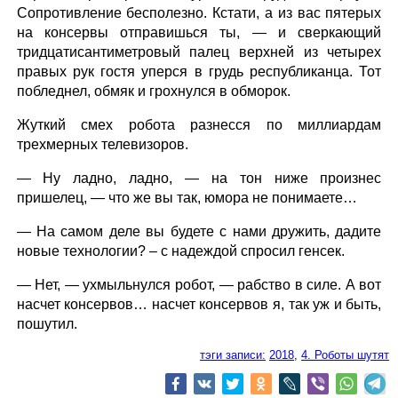
Сопротивление бесполезно. Кстати, а из вас пятерых
на консервы отправишься ты, — и сверкающий
тридцатисантиметровый палец верхней из четырех
правых рук гостя уперся в грудь республиканца. Тот
побледнел, обмяк и грохнулся в обморок.
Жуткий смех робота разнесся по миллиардам
трехмерных телевизоров.
— Ну ладно, ладно, — на тон ниже произнес
пришелец, — что же вы так, юмора не понимаете…
— На самом деле вы будете с нами дружить, дадите
новые технологии? – с надеждой спросил генсек.
— Нет, — ухмыльнулся робот, — рабство в силе. А вот
насчет консервов… насчет консервов я, так уж и быть,
пошутил.
тэги записи:
2018
,
4. Роботы шутят