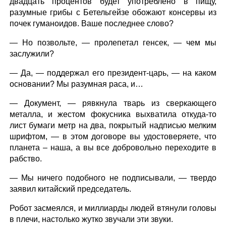
двадцать процентов будет употреблено в пищу,
разумные грибы с Бетельгейзе обожают консервы из
почек гуманоидов. Ваше последнее слово?
— Но позвольте, — пролепетал генсек, — чем мы
заслужили?
— Да, — поддержал его президент-царь, — на каком
основании? Мы разумная раса, и…
— Документ, — рявкнула тварь из сверкающего
металла, и жестом фокусника выхватила откуда-то
лист бумаги метр на два, покрытый надписью мелким
шрифтом, — в этом договоре вы удостоверяете, что
планета – наша, а вы все добровольно переходите в
рабство.
— Мы ничего подобного не подписывали, — твердо
заявил китайский председатель.
Робот засмеялся, и миллиарды людей втянули головы
в плечи, настолько жутко звучали эти звуки.