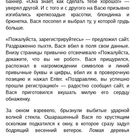
баннер. «Она знает, как сделать тебе хорошо!» —
уверял другой. И с того и с другого на Васю призывно
изгибались крепкозадые красотки, блондинка и
брюнетка. Вася посопел и выбрал ту, у которой грудь
больше.
«Пожалуйста, зарегистрируйтесь» — предложил сайт.
Раздраженно пыхтя, Вася вбил в поля свои данные.
Внизу страницы привычно отсвечивало «Пожалуйста,
докажите, что вы не робот». Вася прищурился,
распознал в нагромождении символов и линий
привычные буквы и цифры, вбил их в проверочную
позицию и нажал Enter. «Поздравляю, вы успешно
прошли регистрацию!» — радостно сообщил сайт, и
Вася приготовился вкушать милую его сердцу
обнаженку.
За окном взревело, брызнули выбитые ударной
волной стекла. Ошарашенный Вася по хрустящим
осколкам подкатился к окну, в которое сразу задул
бодрящий весенний ветерок. Ломая деревья