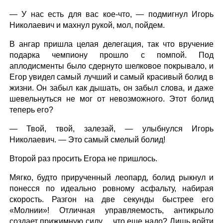
— У нас есть для вас кое-что, — подмигнул Игорь
Николаевич и махнул рукой, мол, пойдем.
В ангар пришла целая делегация, так что вручение
подарка чемпиону прошло с помпой. Под
аплодисменты было сдернуто шелковое покрывало, и
Егор увидел самый лучший и самый красивый болид в
жизни. Он забыл как дышать, он забыл слова, и даже
шевельнуться не мог от невозможного. Этот болид
теперь его?
— Твой, твой, залезай, — улыбнулся Игорь
Николаевич. — Это самый смелый болид!
Второй раз просить Егора не пришлось.
Мягко, будто прирученный леопард, болид рыкнул и
понесся по идеально ровному асфальту, набирая
скорость. Разгон на две секунды быстрее его
«Молнии»! Отличная управляемость, антикрыло
создает прижимную силу… что еще надо? Лишь войти