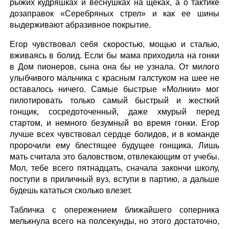
рыжих кудряшках и веснушках на щеках, а о тактике
дозаправок «Серебряных стрел» и как ее шины
выдерживают абразивное покрытие.
Егор чувствовал себя скоростью, мощью и сталью,
вживаясь в болид. Если бы мама приходила на гонки
в Дом пионеров, сына она бы не узнала. От милого
улыбчивого мальчика с красным галстуком на шее не
оставалось ничего. Самые быстрые «Молнии» мог
пилотировать только самый быстрый и жесткий
гонщик, сосредоточенный, даже хмурый перед
стартом, и немного безумный во время гонки. Егор
лучше всех чувствовал сердце болидов, и в команде
пророчили ему блестящее будущее гонщика. Лишь
мать считала это баловством, отвлекающим от учебы.
Мол, тебе всего пятнадцать, сначала закончи школу,
поступи в приличный вуз, вступи в партию, а дальше
будешь кататься сколько влезет.
Табличка с опережением ближайшего соперника
мелькнула всего на полсекунды, но этого достаточно,