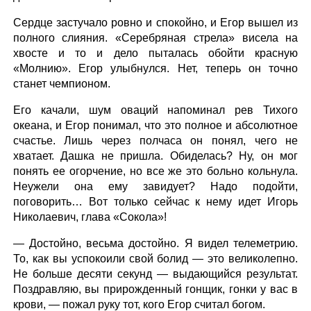
Сердце застучало ровно и спокойно, и Егор вышел из
полного слияния. «Серебряная стрела» висела на
хвосте и то и дело пыталась обойти красную
«Молнию». Егор улыбнулся. Нет, теперь он точно
станет чемпионом.
Его качали, шум оваций напоминал рев Тихого
океана, и Егор понимал, что это полное и абсолютное
счастье. Лишь через полчаса он понял, чего не
хватает. Дашка не пришла. Обиделась? Ну, он мог
понять ее огорчение, но все же это больно кольнула.
Неужели она ему завидует? Надо подойти,
поговорить… Вот только сейчас к нему идет Игорь
Николаевич, глава «Сокола»!
— Достойно, весьма достойно. Я видел телеметрию.
То, как вы успокоили свой болид — это великолепно.
Не больше десяти секунд — выдающийся результат.
Поздравляю, вы прирожденный гонщик, гонки у вас в
крови, — пожал руку тот, кого Егор считал богом.