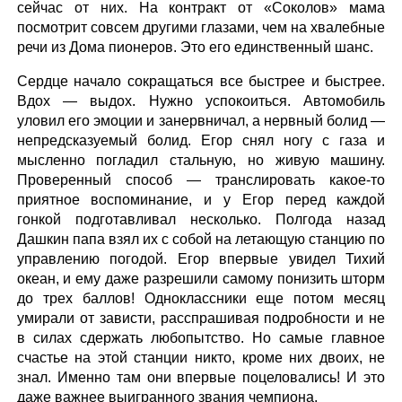
сейчас от них. На контракт от «Соколов» мама
посмотрит совсем другими глазами, чем на хвалебные
речи из Дома пионеров. Это его единственный шанс.
Сердце начало сокращаться все быстрее и быстрее.
Вдох — выдох. Нужно успокоиться. Автомобиль
уловил его эмоции и занервничал, а нервный болид —
непредсказуемый болид. Егор снял ногу с газа и
мысленно погладил стальную, но живую машину.
Проверенный способ — транслировать какое-то
приятное воспоминание, и у Егор перед каждой
гонкой подготавливал несколько. Полгода назад
Дашкин папа взял их с собой на летающую станцию по
управлению погодой. Егор впервые увидел Тихий
океан, и ему даже разрешили самому понизить шторм
до трех баллов! Одноклассники еще потом месяц
умирали от зависти, расспрашивая подробности и не
в силах сдержать любопытство. Но самые главное
счастье на этой станции никто, кроме них двоих, не
знал. Именно там они впервые поцеловались! И это
даже важнее выигранного звания чемпиона.