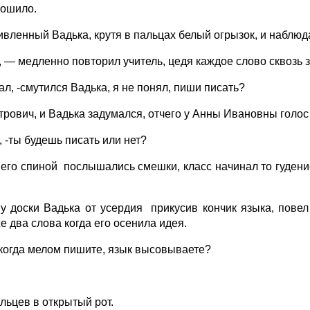
рошило.
вленный Вадька, крутя в пальцах белый огрызок, и наблюда
 — медленно повторил учитель, цедя каждое слово сквозь зу
л, -смутился Вадька, я не понял, пиши писать?
трович, и Вадька задумался, отчего у Анны Ивановны голос 
, -ты будешь писать или нет?
а его спиной послышались смешки, класс начинал то гудени
 доски Вадька от усердия прикусив кончик языка, повел
е два слова когда его осенила идея.
когда мелом пишите, язык высовываете?
альцев в открытый рот.