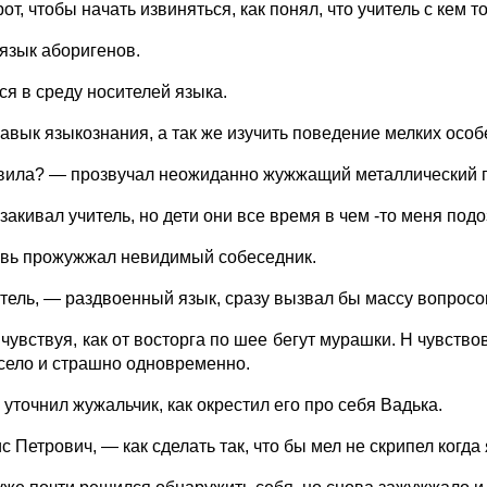
т, чтобы начать извиняться, как понял, что учитель с кем то
язык аборигенов.
ся в среду носителей языка.
 навык языкознания, а так же изучить поведение мелких осо
ила? — прозвучал неожиданно жужжащий металлический го
– закивал учитель, но дети они все время в чем -то меня по
овь прожужжал невидимый собеседник.
итель, — раздвоенный язык, сразу вызвал бы массу вопросо
 чувствуя, как от восторга по шее бегут мурашки. Н чувство
есело и страшно одновременно.
 уточнил жужальчик, как окрестил его про себя Вадька.
 Петрович, — как сделать так, что бы мел не скрипел когда