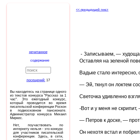
<< предыдущий текст
нечитанное
- Записываем, — худощав
Оставляя на зеленой пов
содержание
Вадьке стало интересно, 
посещений:
17
— Эй, ткнул он локтем со
Вы находитесь на странице одного
из текстов конкурса "Рассказ за 1
Светочка удивленно взгля
час". Это ежегодный конкурс,
который проводится во время
писательской конференции Роскон
-Вот и у меня не скрипит,
в подмосковном пансионате.
Администратор конкурса Михаил
Миркес.
— Петров к доске, — про
Нет, поучаствовать по
интернету нельзя - это конкурс
Он нехотя встал и побрел
для участников писательской
конференции. Здесь, в сети,