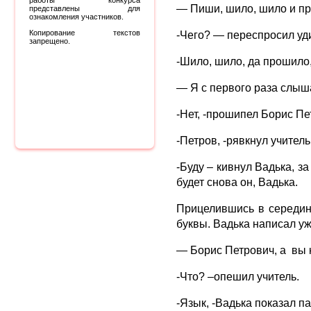
работы конкурса
— Пиши, шило, шило и п
представлены для
ознакомления участников.
Копирование текстов
-Чего? — переспросил уди
запрещено.
-Шило, шило, да прошило,
— Я с первого раза слыша
-Нет, -прошипел Борис Пе
-Петров, -рявкнул учитель
-Буду – кивнул Вадька, з
будет снова он, Вадька.
Прицелившись в середину
буквы. Вадька написал уж
— Борис Петрович, а вы 
-Что? –опешил учитель.
-Язык, -Вадька показал п