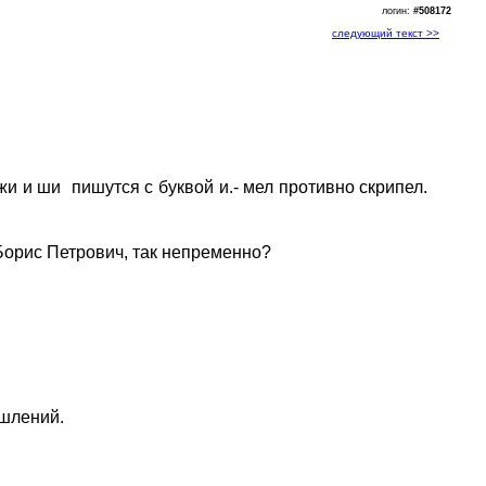
логин:
#508172
следующий текст >>
и и ши пишутся с буквой и.- мел противно скрипел.
 Борис Петрович, так непременно?
ышлений.