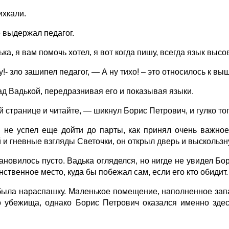
ихкали.
е выдержал педагог.
ка, я вам помочь хотел, я вот когда пишу, всегда язык высо
!- зло зашипел педагог, — А ну тихо! – это относилось к вы
д Вадькой, передразнивая его и показывая языки.
й странице и читайте, — шикнул Борис Петрович, и гулко топ
 не успел еще дойти до парты, как принял очень важное
 и гневные взгляды Светочки, он открыл дверь и выскользн
ановилось пусто. Вадька огляделся, но нигде не увидел Бо
твенное место, куда бы побежал сам, если его кто обидит.
была нараспашку. Маленькое помещение, наполненное запа
о убежища, однако Борис Петрович оказался именно здес