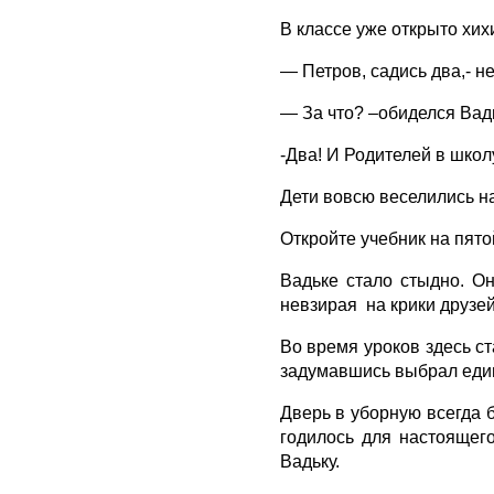
В классе уже открыто хих
— Петров, садись два,- н
— За что? –обиделся Вадь
-Два! И Родителей в школу
Дети вовсю веселились на
Откройте учебник на пято
Вадьке стало стыдно. Он
невзирая на крики друзей
Во время уроков здесь ст
задумавшись выбрал единс
Дверь в уборную всегда 
годилось для настоящег
Вадьку.