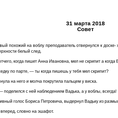
31 марта 2018
Совет
ый похожий на воблу преподаватель отвернулся к доске- ж
ерхности белый след.
отчего, когда пишет Анна Ивановна, мел не скрипит а когда
седку по парте, — ты когда пишешь у тебя мел скрипит?
нула на него и молча покрутила пальцем у виска.
 — поделился с ней наблюдением Вадька, а у воблы, всегда!
тивный голос Бориса Петровича, выдернул Вадьку из разм
 вперед, словно на эшафот.