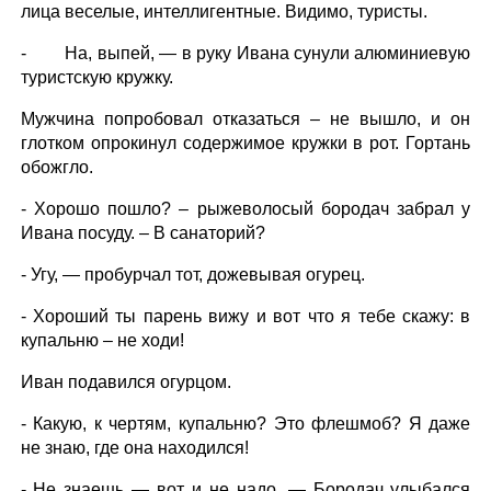
лица веселые, интеллигентные. Видимо, туристы.
- На, выпей, — в руку Ивана сунули алюминиевую
туристскую кружку.
Мужчина попробовал отказаться – не вышло, и он
глотком опрокинул содержимое кружки в рот. Гортань
обожгло.
- Хорошо пошло? – рыжеволосый бородач забрал у
Ивана посуду. – В санаторий?
- Угу, — пробурчал тот, дожевывая огурец.
- Хороший ты парень вижу и вот что я тебе скажу: в
купальню – не ходи!
Иван подавился огурцом.
- Какую, к чертям, купальню? Это флешмоб? Я даже
не знаю, где она находился!
- Не знаешь — вот и не надо, — Бородач улыбался