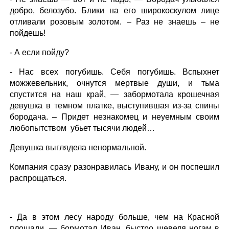
добро, белозубо. Блики на его широкоскулом лице
отливали розовым золотом. – Раз не знаешь – не
пойдешь!
- А если пойду?
- Нас всех погубишь. Себя погубишь. Вспыхнет
можжевельник, очнутся мертвые души, и тьма
спустится на наш край, — забормотала крошечная
девушка в темном платке, выступившая из-за спины
бородача. – Придет незнакомец и неуемным своим
любопытством убьет тысячи людей…
Девушка выглядела ненормальной.
Компания сразу разонравилась Ивану, и он поспешил
распрощаться.
- Да в этом лесу народу больше, чем на Красной
площади, — бормотал Иван, быстро шевеля ногам в