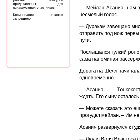
работы конкурса
представлены для
— Мейлан Асаниа, нам за
ознакомления участников.
несмелый голос.
Копирование текстов
запрещено.
— Дуракам завещано много
отправить под нож первым
пути.
Послышался гулкий ропот
сама напоминая рассерже
Дорога на Шелл начиналас
одновременно.
— Асаниа… — Тонкокостн
ждать. Его сыну осталось
— Можете сказать это еще
прогудел мейлан. – Им не
Асания развернулся к гуд
— Люди! Воля Властоса си