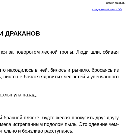
логин:
#508283
следующий текст >>
НИ ДРАКАНОВ
лся за поворотом лесной тропы. Люди шли, сбивая
то находилось в ней, билось и рычало, бросаясь из
ь, никто не боялся ядовитых челюстей и увенчанного
 схлынула назад.
 брачной пляске, будто желая прокусить друг другу
я мела истрепанным подолом пыль. Это одеяние чем-
ительно и боязливо расступаясь.