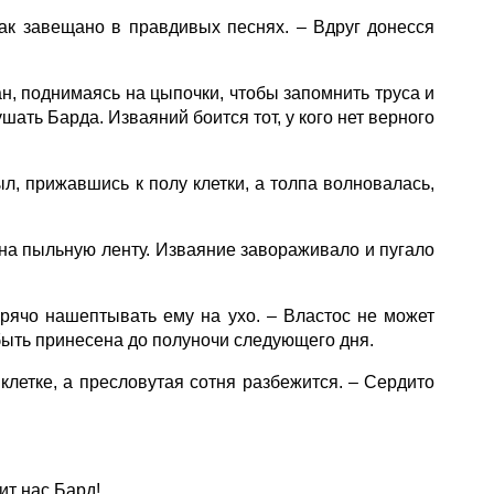
ак завещано в правдивых песнях. – Вдруг донесся
н, поднимаясь на цыпочки, чтобы запомнить труса и
ать Барда. Изваяний боится тот, у кого нет верного
, прижавшись к полу клетки, а толпа волновалась,
ь на пыльную ленту. Изваяние завораживало и пугало
рячо нашептывать ему на ухо. – Властос не может
 быть принесена до полуночи следующего дня.
клетке, а пресловутая сотня разбежится. – Сердито
ит нас Бард!