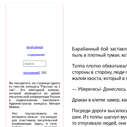
нечитанное
Барабанный бой заставля
пыль в плотный туман, ко
содержание
Толпа плотно обхватывала
стороны в сторону, люди 
посещений:
155
жалом хвоста, который в 
Вы находитесь на странице одного
из текстов конкурса "Рассказ за 1
— Уберегись!- Донеслось 
час". Это ежегодный конкурс,
который проводится во время
писательской конференции Роскон
Дракан в клетке замер, к
в подмосковном пансионате.
Администратор конкурса Михаил
Миркес.
Посреди дороги высилось
Нет, поучаствовать по
шеи. Из толпы шагнул муж
интернету нельзя - это конкурс
для участников писательской
то отпугивало людей, они
конференции. Здесь, в сети,