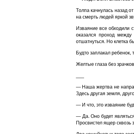
Толпа качнулась назад о
на смерть людей яркой зв
Изваяние все обходили с
оказался проход между 
отшатнуться. Но клетка 
Будто заплакал ребенок,
Желтые глаза без зрачко
___
— Наша жертва не напрасн
Здесь другая земля, друг
— И что, это изваяние бу
— Да. Оно будет являться
Просвистел ящер сквозь 