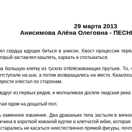
29 марта 2013
Анисимова Алёна Олеговна - ПЕС
л сердца идущих биться в унисон. Хвост процессии теря
торый заставлял кашлять, харкать и спотыкаться.
 большую клетку из тускло отблёскивающих прутьев. То, ч
отступали на шаг, а потом возвращались на место. Казалос
ярости хлестал по сторонам.
вдруг из первых рядов, и молчаливая доселе людская река
апая ядом на дощатый пол.
 каменное изваяние. Два драканьих тела застыли в вечной
чина в короткой кожаной куртке и клетчатой юбке, котора
 старались не касаться неестественно прямой фигуры, почт