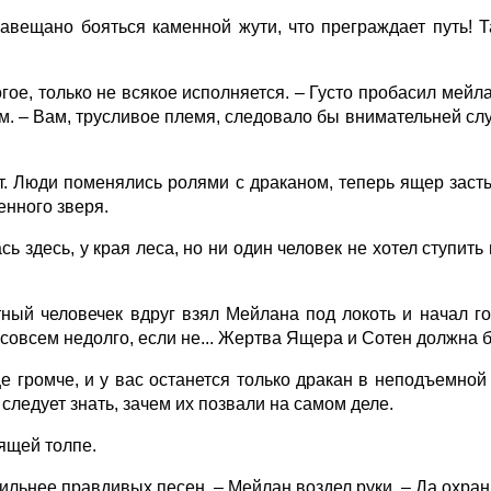
вещано бояться каменной жути, что преграждает путь! Т
е, только не всякое исполняется. – Густо пробасил мейла
. – Вам, трусливое племя, следовало бы внимательней слуш
. Люди поменялись ролями с драканом, теперь ящер застыл
нного зверя.
ь здесь, у края леса, но ни один человек не хотел ступит
ый человечек вдруг взял Мейлана под локоть и начал го
 совсем недолго, если не... Жертва Ящера и Сотен должна
 громче, и у вас останется только дракан в неподъемной 
 следует знать, зачем их позвали на самом деле.
ящей толпе.
льнее правдивых песен. – Мейлан воздел руки. – Да охран