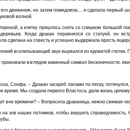
т его движения, но затем помедлила… и сделала первый ша
уковой волной.
тороной, а клетку пришлось снять со слишком большой пов
деревьев. Когда дракан поравнялся со статуей, он вст
была сделана на совесть и успешно выдержала ярость ящера
 тонкий всхлипывающий звук вырвался из ядовитой глотки. 
в провожали взглядом каменный символ бесконечности, яви
а, Сонфа. – Дракан заскреб лапами по песку, потянулся, 
ое время. Мы создали первого Властоса, дали жизнь целому 
дет вне времени? – Вопросила драканица, нежно сжимая чел
 на зов наших потомков, чтобы вершить справедливость. Н
зубы.