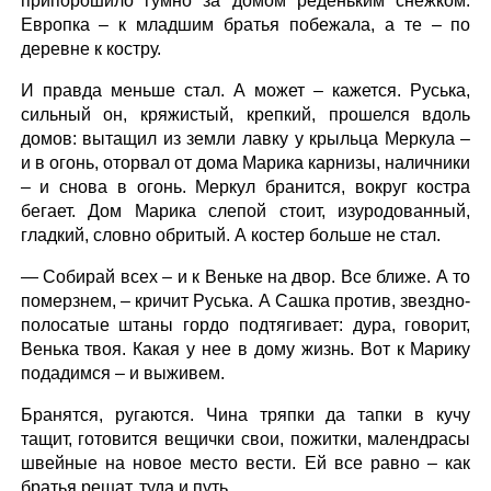
припорошило гумно за домом реденьким снежком.
Европка – к младшим братья побежала, а те – по
деревне к костру.
И правда меньше стал. А может – кажется. Руська,
сильный он, кряжистый, крепкий, прошелся вдоль
домов: вытащил из земли лавку у крыльца Меркула –
и в огонь, оторвал от дома Марика карнизы, наличники
– и снова в огонь. Меркул бранится, вокруг костра
бегает. Дом Марика слепой стоит, изуродованный,
гладкий, словно обритый. А костер больше не стал.
— Собирай всех – и к Веньке на двор. Все ближе. А то
померзнем, – кричит Руська. А Сашка против, звездно-
полосатые штаны гордо подтягивает: дура, говорит,
Венька твоя. Какая у нее в дому жизнь. Вот к Марику
подадимся – и выживем.
Бранятся, ругаются. Чина тряпки да тапки в кучу
тащит, готовится вещички свои, пожитки, малендрасы
швейные на новое место вести. Ей все равно – как
братья решат, туда и путь.