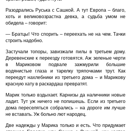
Разодрались Руська с Сашкой. А тут Европа – благо,
хоть и великовозрастна девка, а судьба умом не
обидела – говорит:
— Братцы! Что спорить – переехать не на чем. Тачки
строить надобно.
Застучали топоры, завизжали пилы в третьем дому.
Деревенские к переезду готовятся. Аж зеленые черти
в Мариковом подвале зажмурили большие
водянистые глаза и тарелку тряпочками трут. Как
переедут нахлебники из третьего дома – и Марикову
красную хату в раскардаш превратят.
Марик только вздыхает. Карнизы да наличники новые
ладит. Тут уж ничего не попишешь. Если из третьего
дома переселяться собрались – на дороге им лучше
не вставать. Уж больно лют народец.
Две надежды у Марика только и есть. Что придумает