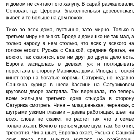
и домом не считают его халупу. В сарай разжаловали.
Сеновал, где Церерка, блаженненькая деревенская,
живет, и то больше на дом похож.
Тихо во всех дома, пустынно, зато мирно. Только в
третьем миру не знают. Вроде и домишко не так мал, а
только народу в нем столько, что всяк у всякого на
голове егозит. Руська с Сашкой, средние братья, не
воюют, так скалятся, все им друг до друга дело есть.
Европа засиделась в девках, уж и поглядывать
перестала в сторону Марикова дома. Иногда с тоской
кинет взор на богатые хоромы Сатурика, но недавно
Сашкина курица в щели Кассини на Сатуриковом
круговом дворе застряла. Так верещала, что теперь
всем жильцам третьего дома стыдоба в сторону
Сатурика смотреть. Чина – младшенькая, чернявая, с
шутрыми узкими глазами – девка работящая, шьет на
всех, слова не скажет, но растет так, что в семье
только ахают. Вечно в третьем доме шум, гам, беготня,
трескотня. Чина шьет, Европка охает, Руська с Сашкой
друг друга под микитки мутузят, не разберешь,