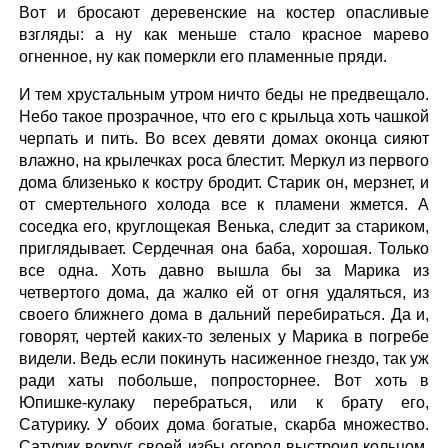
Вот и бросают деревенские на костер опасливые
взгляды: а ну как меньше стало красное марево
огненное, ну как померкли его пламенные пряди.
И тем хрустальным утром ничто беды не предвещало.
Небо такое прозрачное, что его с крыльца хоть чашкой
черпать и пить. Во всех девяти домах оконца сияют
влажно, на крылечках роса блестит. Меркул из первого
дома близенько к костру бродит. Старик он, мерзнет, и
от смертельного холода все к пламени жмется. А
соседка его, круглощекая Венька, следит за стариком,
приглядывает. Сердечная она баба, хорошая. Только
все одна. Хоть давно вышла бы за Марика из
четвертого дома, да жалко ей от огня удаляться, из
своего ближнего дома в дальний перебираться. Да и,
говорят, чертей каких-то зеленых у Марика в погребе
видели. Ведь если покинуть насиженное гнездо, так уж
ради хаты побольше, попросторнее. Вот хоть в
Юпишке-кулаку перебраться, или к брату его,
Сатурику. У обоих дома богатые, скарба множество.
Сатурик вокруг своей избы огород выстроил кольцом.