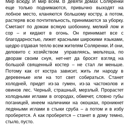
Мир всюду. И мир всем. В девяти домах Соляренки
еще только поднимаются, привычно выходят на
лобное место, кланяются большому костру, а потом,
растеряв всю почтительность, принимаются за уборку.
Сметают по домам всякую шобонину, мелкий лом и
сор – и кидают в огонь. Он принимает все с
благодарностью, лижет красными широкими языками,
щедро отдавая тепло всем жителям Соляренки. И они,
деловито с хозяйством управляясь, мельтеша, по
дворам своим снуя, нет-нет да бросят взгляд на
большой священный костер – не стал ли меньше.
Потому как от костра зависит, жить ли народу в
деревеньке или на тот свет собираться. Станет
холодней, придет из-за гумен, из-за частоколов и
овинов лес. Черный, страшный, мерзлый. Прорастет
холодными иглами в огородах, обмечет, словно губы
поганицей, инеем наличники на окошках, проникнет
ледяными иглами в стыки сруба – а потом и в избу
проберется. А как проберется – станет в дому темно,
стыло, пусто.