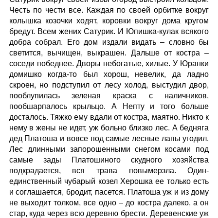
Честь по чести все. Каждая по своей орбитке вокруг
колышка козочки ходят, коровки вокруг дома кругом
бредут. Всем жених Сатурик. И Юпишка-кулак всякого
добра собрал. Его дом издали видать – словно бы
светится, вычищен, выкрашен. Дальше от костра –
соседи победнее. Дворы небогатые, хилые. У Юранки
домишко когда-то был хорош, невелик, да ладно
скроен, но подступил от лесу холод, выстудил двор,
пооблупилась зеленая краска с наличников,
пообшарпалось крыльцо. А Непту и того больше
досталось. Тяжко ему вдали от костра, маятно. Никто к
нему в жены не идет, уж больно близко лес. А бедняга
дед Платоша и вовсе под самые лесные лапы угодил.
Лес длинными запорошенными снегом косами под
самые зады Платошиного скудного хозяйства
подкрадается, вся трава повымерзла. Один-
единственный чубарый козел Херошка ее только есть
и соглашается, бродит, пасется. Платоша уж и из дому
не выходит толком, все одно – до костра далеко, а он
стар, куда через всю деревню брести. Деревенские уж