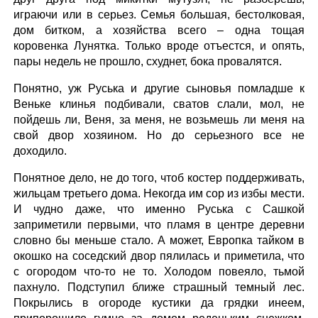
играючи или в серьез. Семья большая, бестолковая,
дом битком, а хозяйства всего – одна тощая
коровенка Лунятка. Только вроде отъестся, и опять,
пары недель не прошло, схуднет, бока провалятся.
Понятно, уж Руська и другие сыновья помладше к
Веньке клинья подбивали, сватов слали, мол, не
пойдешь ли, Веня, за меня, не возьмешь ли меня на
свой двор хозяином. Но до серьезного все не
доходило.
Понятное дело, не до того, чтоб костер поддерживать,
жильцам третьего дома. Некогда им сор из избы мести.
И чудно даже, что именно Руська с Сашкой
заприметили первыми, что пламя в центре деревни
словно бы меньше стало. А может, Европка тайком в
окошко на соседский двор пялилась и приметила, что
с огородом что-то не то. Холодом повеяло, тьмой
пахнуло. Подступил ближе страшный темный лес.
Покрылись в огороде кустики да грядки инеем,