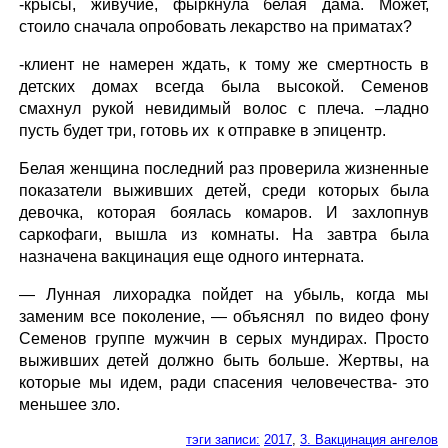
-крысы, живучие, фыркнула белая дама. Может,
стоило сначала опробовать лекарство на приматах?
-клиент не намерен ждать, к тому же смертность в
детских домах всегда была высокой. Семенов
смахнул рукой невидимый волос с плеча. –ладно
пусть будет три, готовь их к отправке в эпицентр.
Белая женщина последний раз проверила жизненные
показатели выживших детей, среди которых была
девочка, которая боялась комаров. И захлопнув
саркофаги, вышла из комнаты. На завтра была
назначена вакцинация еще одного интерната.
— Лунная лихорадка пойдет на убыль, когда мы
заменим все поколение, — объяснял по видео фону
Семенов группе мужчин в серых мундирах. Просто
выживших детей должно быть больше. Жертвы, на
которые мы идем, ради спасения человечества- это
меньшее зло.
тэги записи:
2017
,
3. Вакцинация ангелов