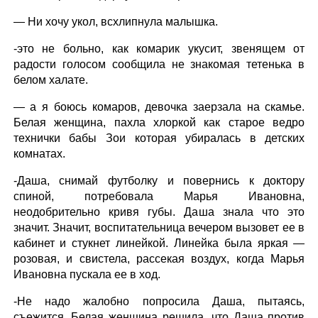
— Ни хочу укол, всхлипнула малышка.
-это не больно, как комарик укусит, звенящем от
радости голосом сообщила не знакомая тетенька в
белом халате.
— а я боюсь комаров, девочка заерзала на скамье.
Белая женщина, пахла хлоркой как старое ведро
технички бабы Зои которая убиралась в детских
комнатах.
-Даша, снимай футболку и повернись к доктору
спиной, потребовала Марья Ивановна,
неодобрительно кривя губы. Даша знала что это
значит. Значит, воспитательница вечером вызовет ее в
кабинет и стукнет линейкой. Линейка была яркая —
розовая, и свистела, рассекая воздух, когда Марья
Ивановна пускала ее в ход.
-Не надо жалобно попросила Даша, пытаясь,
съежится. Белая женщина решила, что Даша против