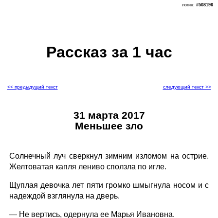
логин:
#508196
Рассказ за 1 час
<< предыдущий текст
следующий текст >>
31 марта 2017
Меньшее зло
Солнечный луч сверкнул зимним изломом на острие.
Желтоватая капля лениво сползла по игле.
Щуплая девочка лет пяти громко шмыгнула носом и с
надеждой взглянула на дверь.
— Не вертись, одернула ее Марья Ивановна.