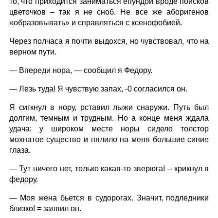
то, что приходится заниматься епундой вроде поисков
цветочков – так я не сноб. Не все же аборигенов
«образовывать» и справляться с ксенофобией.
Через полчаса я почти выдохся, но чувствовал, что на
верном пути.
— Впереди нора, — сообщил я Федору.
— Лезь туда! Я чувствую запах, -0 согласился он.
Я сигкнул в нору, рставил лыжи снаружи. Путь был
долгим, темным и трудным. Но а конце меня ждала
удача: у широком месте норы сидело толстор
мохнатое существо и пялило на меня большие синие
глаза.
— Тут ничего нет, только какая-то зверюга! – крикнул я
федору.
— Моя жена бьется в судорогах. Значит, подледники
близко! = заявил он.