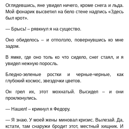
Оглядевшись, яне увидел ничего, кроме снега и льда.
Мой фонарик высветил на бело стене надпись «Здесь
был крот».
— Брысь! – рявкнул я на существо.
Оно обиделось – и отползло, повернувшись ко мне
задом.
В ямке, где оно толь ко что сидело, снег стаял, и я
увидел нежную поросль.
Бледно-зеленые ростки и черные-черные, как
глубокий космос, звездочки цветов.
Он грел их, этот мохнатый. Высидел – и они
проклюнулись.
— Нашел! – крикнул я Федору.
— Я знаю. У моей жены миновал кризис. Вылезай. Да,
кстати, там снаружи бродит этот, местный хищник. И