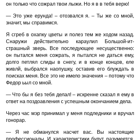
он только что сожрал твои лыжи. Но я в в тебя верю!
— Это уже ерунда! – отозвался я. – Ты же со мной,
значит, мы справимся.
Я сгреб в охапку цветы и полез тем же ходом назад.
Снаружи действительно караулил Большой-ит-
страшный зверь. Все последующее несущественно:
он пытался меня сожрать, я пытался не даться ему,
долго петлял слиды в снегу, и в конце концов, еле
живлй, выбрался наопушку, оставив его блуждать в
поисках меня. Все это не имело значения – потому что
Федор ьыл со мной.
— Что бы я без тебя делал! – искренне сказал я ему в
ответ на поздоавления с успешным окончанием дела.
Через час мэр принимал у меня подледники и вручал
гонорар.
— Я не обманулся насчет вас. Вы настоящие
профессионалы. И характеристики будут, разумеется,