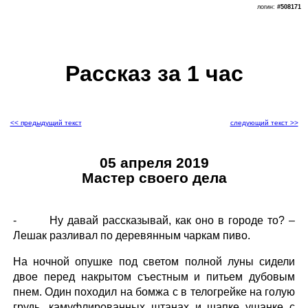
логин:
#508171
Рассказ за 1 час
<< предыдущий текст
следующий текст >>
05 апреля 2019
Мастер своего дела
- Ну давай рассказывай, как оно в городе то? –
Лешак разливал по деревянным чаркам пиво.
На ночной опушке под светом полной луны сидели
двое перед накрытом съестным и питьем дубовым
пнем. Один походил на бомжа с в телогрейке на голую
грудь, камуфлированных штанах и шапке ушанке с