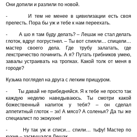
Они допили и разлили по новой.
- И тем не менее в цивилизации есть своя
прелесть. Пора бы уж и тебе к нам переехать.
- А шо я там буду делать? – Лешак не стал делать
глоток, вдруг погрустнел. – Ты вот спияли… спицели…
мастер своего дела. Где трубу залатать, где
лекстричество починить. А я? Путать грибников умею,
завалы устраивать на тропках. Какой толк от меня в
городе?
Кузьма поглядел на друга с легким прищуром.
- Ты давай не прибедняйся. Я к тебе не просто так
каждую неделю наведываюсь. Ты смотри какой
божественный напиток у тебя? – он сделал
аппетитный глоток – эх! А мясо? А соленья? Да ты же
специалист по экокухне!
- Ну так уж и списи… спили… тьфу! Мастер по
кухне – засмущался Лешак.