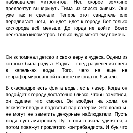
наблюдатели митронитов. Нет, скорее земляне
предпочтут вычеркнуть Тима из списка живых. Они
уже так и сделали. Теперь этот свидетель еле
передвигает ноги, но идёт, идёт к городу. Вот только
кислорода всё меньше. До горда не дойти. Всего
несколько километров. Только чудо может ему помочь.
Он вспоминал детсво и свою веру в чудеса. Одним из
котроых была радуга. Радуга – след разделения света
в капельках воды. Того, чего на ещё не
терраформированной планете никогда не бывало.
В скафандре есть фляга воды, есть лазер. Когда он
подойдёт к городу достаточно близко, чтобы заметили,
он сделает что сможет. Он взойдет на холм, он
вскипятит воду и подсветит пар лазером. Это должны,
не могут не заметить дежурные наблюдатели. Пусть
люди, пусть митрониту. Пусть они сначала удивятся, а
потом повяжут проклятого контрабандиста. И буь что