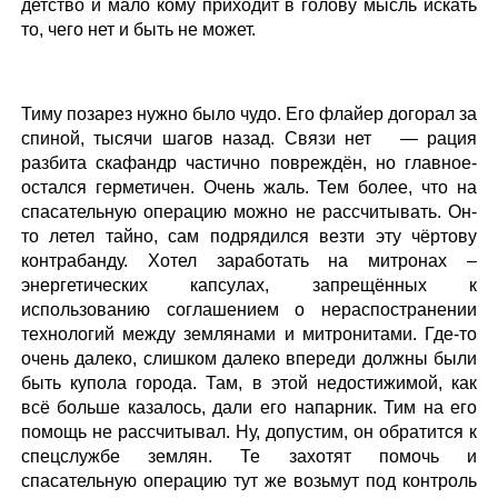
детство и мало кому приходит в голову мысль искать
то, чего нет и быть не может.
Тиму позарез нужно было чудо. Его флайер догорал за
спиной, тысячи шагов назад. Связи нет — рация
разбита скафандр частично повреждён, но главное-
остался герметичен. Очень жаль. Тем более, что на
спасательную операцию можно не рассчитывать. Он-
то летел тайно, сам подрядился везти эту чёртову
контрабанду. Хотел заработать на митронах –
энергетических капсулах, запрещённых к
использованию соглашением о нераспостранении
технологий между землянами и митронитами. Где-то
очень далеко, слишком далеко впереди должны были
быть купола города. Там, в этой недостижимой, как
всё больше казалось, дали его напарник. Тим на его
помощь не рассчитывал. Ну, допустим, он обратится к
спецслужбе землян. Те захотят помочь и
спасательную операцию тут же возьмут под контроль