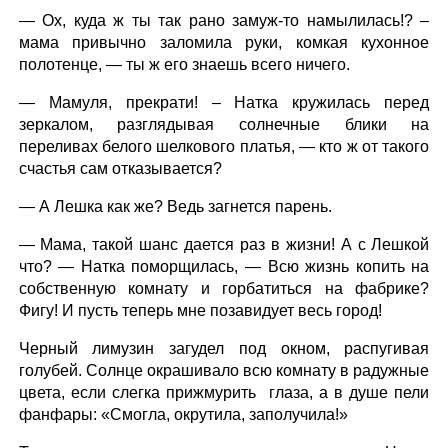
— Ох, куда ж ты так рано замуж-то намылилась!? –
мама привычно заломила руки, комкая кухонное
полотенце, — ты ж его знаешь всего ничего.
— Мамуля, прекрати! – Натка кружилась перед
зеркалом, разглядывая солнечные блики на
переливах белого шелкового платья, — кто ж от такого
счастья сам отказывается?
— А Лешка как же? Ведь загнется парень.
— Мама, такой шанс дается раз в жизни! А с Лешкой
что? — Натка поморщилась, — Всю жизнь копить на
собственную комнату и горбатиться на фабрике?
Фигу! И пусть теперь мне позавидует весь город!
Черный лимузин загудел под окном, распугивая
голубей. Солнце окрашивало всю комнату в радужные
цвета, если слегка прижмурить глаза, а в душе пели
фанфары: «Смогла, окрутила, заполучила!»