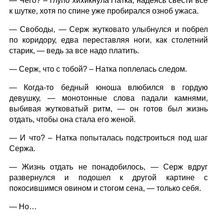
— Чего? – глупо хихикнула Натка, надеясь свести все
к шутке, хотя по спине уже пробирался озноб ужаса.
— Свободы, — Серж жутковато улыбнулся и побрел
по коридору, едва переставляя ноги, как столетний
старик, — ведь за все надо платить.
— Серж, что с тобой? – Натка поплелась следом.
— Когда-то бедный юноша влюбился в гордую
девушку, — монотонные слова падали камнями,
выбивая жутковатый ритм, — он готов был жизнь
отдать, чтобы она стала его женой.
— И что? – Натка попыталась подстроиться под шаг
Сержа.
— Жизнь отдать не понадобилось, — Серж вдруг
развернулся и подошел к другой картине с
покосившимся овином и стогом сена, — только себя.
— Но…