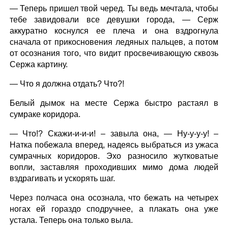
— Теперь пришел твой черед. Ты ведь мечтала, чтобы
тебе завидовали все девушки города, — Серж
аккуратно коснулся ее плеча и она вздрогнула
сначала от прикосновения ледяных пальцев, а потом
от осознания того, что видит просвечивающую сквозь
Сержа картину.
— Что я должна отдать? Что?!
Белый дымок на месте Сержа быстро растаял в
сумраке коридора.
— Что!? Скажи-и-и-и! – завыла она, — Ну-у-у-у! –
Натка побежала вперед, надеясь выбраться из ужаса
сумрачных коридоров. Эхо разносило жутковатые
вопли, заставляя проходивших мимо дома людей
вздрагивать и ускорять шаг.
Через полчаса она осознала, что бежать на четырех
ногах ей гораздо сподручнее, а плакать она уже
устала. Теперь она только выла.