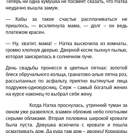
Теперь ни одна кумушка не посмеет сказать, что Натка
неудачно вышла замуж.
— Кабы за такое счастье расплачиваться не
пришлось, — всхлипнула мама, — долг – он ведь
платежом красен.
— Ну, хватит, мама! – Натка выскочила из комнаты,
громко хлопнув дверью. Дверной косяк пыхнул пылью,
которая заискрилась в солнечном луче.
День свадьбы пронесся в цветных пятнах: золотой
блеск обручального кольца, гранатово-алые пятна роз,
рассыпанных по асфальту, приятно вытянутые лица
подружек-однокурсниц. Серж – самый богатый жених
на курсе наконец-то выбрал себе жену.
Когда Натка проснулась, утренний туман за
окном уже развеялся, взамен обложив небо плотными
серыми облаками. Вторая половина широкой кровати
была пуста. Девушка вскочила с кровати и пошла
осматривать дом. Да куда там дом – дворец! Коридоры