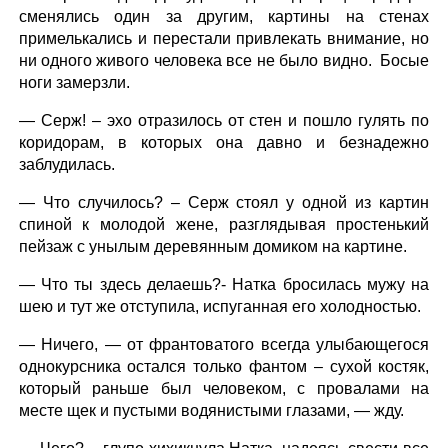
сменялись один за другим, картины на стенах
примелькались и перестали привлекать внимание, но
ни одного живого человека все не было видно. Босые
ноги замерзли.
— Серж! – эхо отразилось от стен и пошло гулять по
коридорам, в которых она давно и безнадежно
заблудилась.
— Что случилось? – Серж стоял у одной из картин
спиной к молодой жене, разглядывая простенький
пейзаж с унылым деревянным домиком на картине.
— Что ты здесь делаешь?- Натка бросилась мужу на
шею и тут же отступила, испуганная его холодностью.
— Ничего, — от франтоватого всегда улыбающегося
однокурсника остался только фантом – сухой костяк,
который раньше был человеком, с провалами на
месте щек и пустыми водянистыми глазами, — жду.