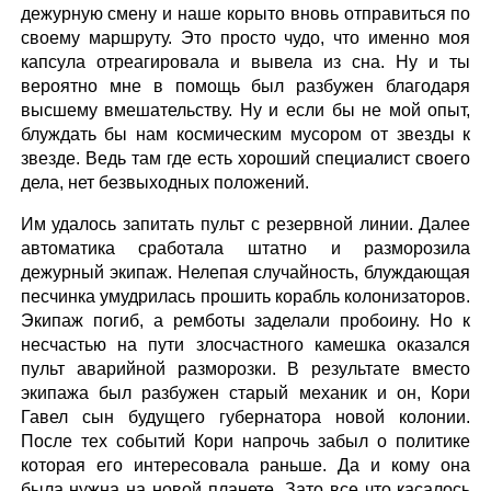
дежурную смену и наше корыто вновь отправиться по
своему маршруту. Это просто чудо, что именно моя
капсула отреагировала и вывела из сна. Ну и ты
вероятно мне в помощь был разбужен благодаря
высшему вмешательству. Ну и если бы не мой опыт,
блуждать бы нам космическим мусором от звезды к
звезде. Ведь там где есть хороший специалист своего
дела, нет безвыходных положений.
Им удалось запитать пульт с резервной линии. Далее
автоматика сработала штатно и разморозила
дежурный экипаж. Нелепая случайность, блуждающая
песчинка умудрилась прошить корабль колонизаторов.
Экипаж погиб, а ремботы заделали пробоину. Но к
несчастью на пути злосчастного камешка оказался
пульт аварийной разморозки. В результате вместо
экипажа был разбужен старый механик и он, Кори
Гавел сын будущего губернатора новой колонии.
После тех событий Кори напрочь забыл о политике
которая его интересовала раньше. Да и кому она
была нужна на новой планете. Зато все что касалось