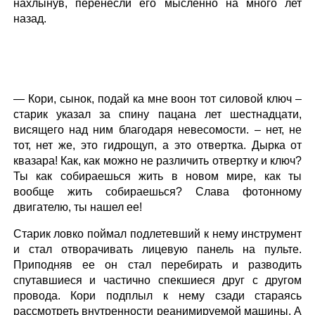
нахлынув, перенесли его мысленно на много лет
назад.
— Кори, сынок, подай ка мне воон тот силовой ключ –
старик указал за спину пацана лет шестнадцати,
висящего над ним благодаря невесомости. – нет, не
тот, нет же, это гидрощуп, а это отвертка. Дырка от
квазара! Как, как можно не различить отвертку и ключ?
Ты как собираешься жить в новом мире, как ты
вообще жить собираешься? Слава фотонному
двигателю, ты нашел ее!
Старик ловко поймал подлетевший к нему инструмент
и стал отворачивать лицевую панель на пульте.
Приподняв ее он стал перебирать и разводить
спутавшиеся и частично спекшиеся друг с другом
провода. Кори подплыл к нему сзади стараясь
рассмотреть внутренности реанимируемой машины. А