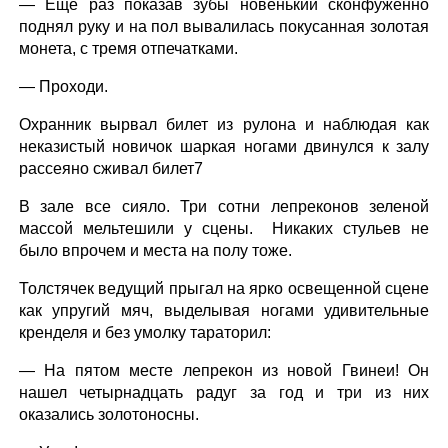
— Еще раз показав зубы новенький сконфуженно
поднял руку и на пол вывалилась покусанная золотая
монета, с тремя отпечатками.
— Проходи.
Охранник вырвал билет из рулона и наблюдая как
неказистый новичок шаркая ногами двинулся к залу
рассеяно сживал билет7
В зале все сияло. Три сотни лепреконов зеленой
массой мельтешили у сцены. Никаких стульев не
было впрочем и места на полу тоже.
Толстячек ведущий прыгал на ярко освещенной сцене
как упругий мяч, выделывая ногами удивительные
кренделя и без умолку тараторил:
— На пятом месте лепрекон из новой Гвинеи! Он
нашел четырнадцать радуг за год и три из них
оказались золотоносны.