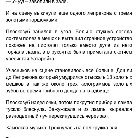
— У- уу! – завопили в зале.
И на сцену выкинули еще одного лепрекона с тремя
золотыми горшочками.
Плоскозуб забился в угол. Больно стукнув соседа
локтем полез в мешок и вытащил странное устройство
похожее на пистолет только вместо дула из него
торчала лампа а в рукоятке была примотана скотчем
увесистая батарейка.
Учасников на сцене становилось все больше. Дошли
до Лепрекона который умудрился отыскать 13 золотых
мешков а так же около трех килограммов золотых
зубов во время грибного дождя на кладбище.
Плоскозуб надел очки, потом покрутил прибор и лампа
тускло блеснула. Зажужжала и из лампы вырвался
разноцветный луч перекинувшись через зал.
Замолкла музыка. Грохнулась на пол кружка эля.