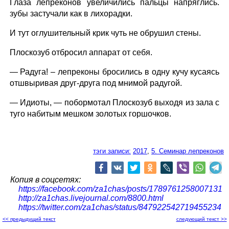
Глаза лепреконов увеличились пальцы напряглись.
зубы застучали как в лихорадки.
И тут оглушительный крик чуть не обрушил стены.
Плоскозуб отбросил аппарат от себя.
— Радуга! – лепреконы бросились в одну кучу кусаясь
отшвыривая друг-друга под мнимой радугой.
— Идиоты, — побормотал Плоскозуб выходя из зала с
туго набитым мешком золотых горшочков.
тэги записи:
2017
,
5. Семинар лепреконов
Копия в соцсетях:
https://facebook.com/za1chas/posts/1789761258007131
http://za1chas.livejournal.com/8800.html
https://twitter.com/za1chas/status/847922542719455234
<< предыдущий текст
следующий текст >>