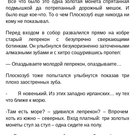
Все что было это одна золотая монета спрятанная
подмышкой да потрепанный дорожный мешок. И
было еще кое-что. То о чем Плоскозуб еще никогда ни
кому не показывал.
Перед входом в собор развалился прямо на кобре
старый лепрекон с безупречно сверкающими
ботинкам. Он улыбнулся безукоризненно заточенными
алмазными зубами и с хитро сощурившись пропел:
— Опаздываете молодой лепрекон, опаздываете…
Плоскозуб тоже попытался улыбнутся показав три
плохо заостренных зуба.
- Я новенький. Из этих западно ирланских… ну тех
что ближе к морю.
-Там есть море? – удивился лепрекон? – Впрочем
хоть из южно – северных. Вход платный: три золотых
монеты стул за стул – одна сидите на полу.