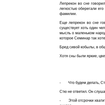
Лепрекон во сне говорил
легкостью оберегали его
фамилии.
Еще лепрекон во сне гов
существует хоть один чел
мысль о маленьком народ
которое Семинар так хоте
Бред сивой кобылы, в об
Хотя сны были яркие, цве
- Что будем делать, Стю?
Стю не ответил. Он слуш
- Этой отсрочки хватит,