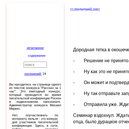
<< предыдущий текст
нечитанное
Дородная тетка в окошечк
содержание
- Решение не принято, 
- Ну как это не принято
посещений:
24
- Он может и подтвердил,
Вы находитесь на странице одного
из текстов конкурса "Рассказ за 1
час". Это ежегодный конкурс,
- Ну так отправьте зап
который проводится во время
писательской конференции Роскон
в подмосковном пансионате.
- Отправила уже. Ждит
Администратор конкурса Михаил
Миркес.
Семинар вздохнул. Ждать 
Нет, поучаствовать по
интернету нельзя - это конкурс
отца, было дурацкое отче
для участников писательской
конференции. Здесь, в сети,