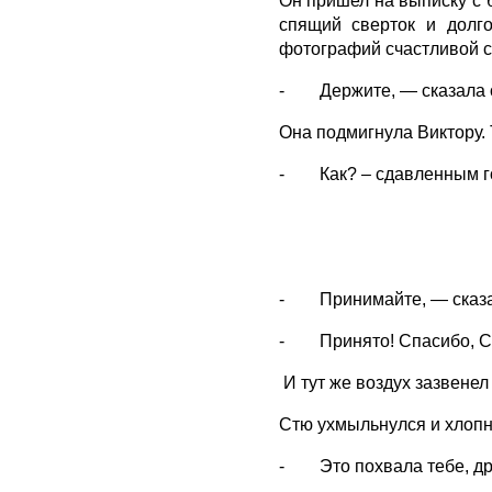
Он пришел на выписку с б
спящий сверток и долг
фотографий счастливой с
- Держите, — сказала он
Она подмигнула Виктору. 
- Как? – сдавленным го
- Принимайте, — сказа
- Принято! Спасибо, Ст
И тут же воздух зазвенел
Стю ухмыльнулся и хлопну
- Это похвала тебе, дру