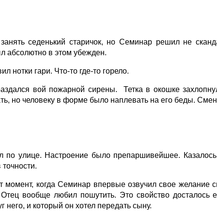
занять седенький старичок, но Семинар решил не сканда
л абсолютно в этом убежден.
ил нотки гари. Что-то где-то горело.
аздался вой пожарной сирены. Тетка в окошке захлопнул
ть, но человеку в форме было наплевать на его беды. Смен
 по улице. Настроение было препаршивейшее. Казалось,
 точности.
т момент, когда Семинар впервые озвучил свое желание см
 Отец вообще любил пошутить. Это свойство досталось ем
г него, и который он хотел передать сыну.