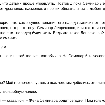
, что детьми проще управлять. Поэтому, пока Семинар Л
 от дразнилок, насмешек и прочих обязательных в любом д
орил, что само существование его народа зависит от то
овек, которого зовут Семинар Лепреконов, или как-то ина
це, этот народец будет жить. Ведь что такое Лепреконов?
л сменить.
щем.
тные, и не забывались, как обычно. Но Семинар был челове
 Мой горшочек опустел, а все, чего мы добились, это лиш
ал волшебную лилию.
 — сказал он. – Жена Семинара родит сегодня. Нам только