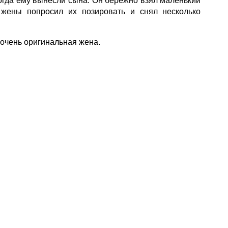
когда ему вынесли сына. Он бережно взял маленький
жены попросил их позировать и снял несколько
очень оригинальная жена.