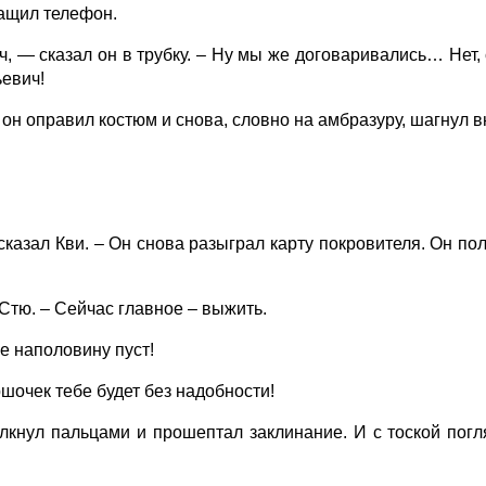
ащил телефон.
 сказал он в трубку. – Ну мы же договаривались… Нет, 
евич!
он оправил костюм и снова, словно на амбразуру, шагнул в
зал Кви. – Он снова разыграл карту покровителя. Он пол
тю. – Сейчас главное – выжить.
 наполовину пуст!
очек тебе будет без надобности!
лкнул пальцами и прошептал заклинание. И с тоской погля