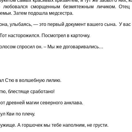
укетом самых красивых хризантем, и тут же забыл о них, 
о любовался сморщенным безмятежным личиком. Отец 
емьи. Затем подошла медсестра.
а, улыбаясь, — это первый документ вашего сына. У вас 
Тот насторожился. Посмотрел в карточку.
лосом спросил он. – Мы же договаривались…
л Стю в волшебную лилию.
ю, блестяще сработано!
 от древней магии северного анклава.
л Кви по плечу.
жище. А горшочек мы тебе наполним, не грусти.