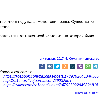
о, что я подумала, может они правы. Существа из
етство…
вать глаз от маленькой картонки, на которой было
тэги записи:
2017
,
5. Семинар лепреконов
Копия в соцсетях:
https://facebook.com/za1chas/posts/1789762841340306
http://za1chas.livejournal.com/8965.html
https://twitter.com/za1chas/status/847923922049826816
следующий текст >>