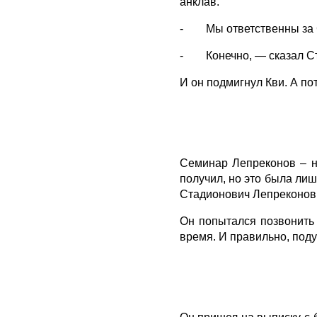
анклав.
- Мы ответственны за Се
- Конечно, — сказал Стю.
И он подмигнул Кви. А по
Семинар Лепреконов – не
получил, но это была лиш
Стадионович Лепреконов
Он попытался позвонить
время. И правильно, поду