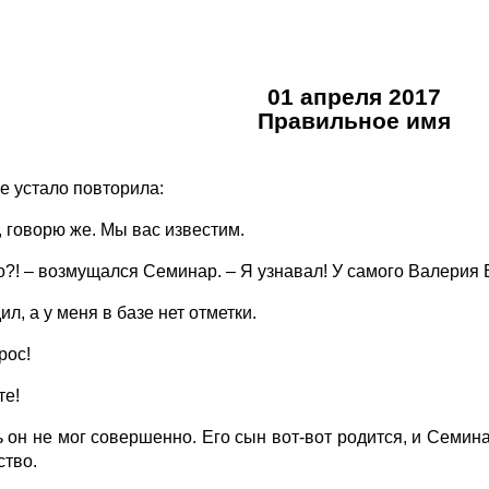
01 апреля 2017
Правильное имя
е устало повторила:
говорю же. Мы вас известим.
?! – возмущался Семинар. – Я узнавал! У самого Валерия 
 а у меня в базе нет отметки.
рос!
е!
он не мог совершенно. Его сын вот-вот родится, и Семинар
ство.