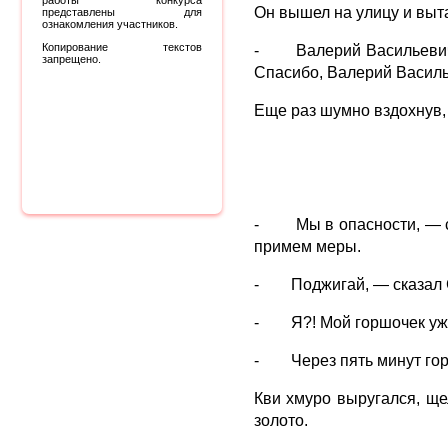
работы конкурса
Он вышел на улицу и выт
представлены для
ознакомления участников.
Копирование текстов
- Валерий Васильевич, —
запрещено.
Спасибо, Валерий Василь
Еще раз шумно вздохнув, 
- Мы в опасности, — ска
примем меры.
- Поджигай, — сказал С
- Я?! Мой горшочек уже
- Через пять минут горш
Кви хмуро выругался, ще
золото.