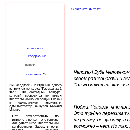
<< предыдущий текст
нечитанное
содержание
Человек! Будь Человеком
посещений:
27
своем разнообразии и ве
Только кажется, что все
Вы находитесь на странице одного
из текстов конкурса "Рассказ за 1
час". Это ежегодный конкурс,
который проводится во время
писательской конференции Роскон
в подмосковном пансионате.
Администратор конкурса Михаил
Пойми, Человек, что пра
Миркес.
Это трудно переживать 
Нет, поучаствовать по
не разуму, не чувству, 
интернету нельзя - это конкурс
для участников писательской
возможно – нет. Но так,
конференции. Здесь, в сети,