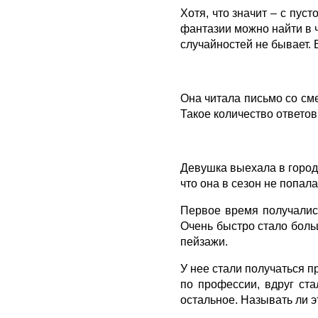
Хотя, что значит – с пус
фантазии можно найти в ч
случайностей не бывает.
Она читала письмо со сме
Такое количество ответо
Девушка выехала в город 
что она в сезон не попал
Первое время получались
Очень быстро стало больш
пейзажи.
У нее стали получаться п
по профессии, вдруг ста
остальное. Называть ли э