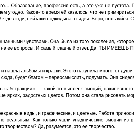
того… Образование, профессия есть, а это уже не пустота
ем угодно. Какое-то время ей казалось, что не примириться
 Везде люди, пейзажи подкидывают идеи. Бери, пользуйся. 
шанными чувствами. Она была из того поколения, которое з
в на ее вопросы. И самый главный ответ. Да. ТЫ ИМЕЕШЬ 
и нашла альбомы и краски. Этого накупила много, от души
а сюда, будет благом – переосмыслить, подумать. Она сидел
 «абстракции» — какой-то выплеск эмоций, накипевшего 
е ярких, радостных цветов. Потом она стала рисовать мор
рекрасные виды, и графические, и цветные. Работа приноси
ло реальным. Как только ушли упаднические эмоции из р
то творчеством? Да, разумеется, это ее творчество.