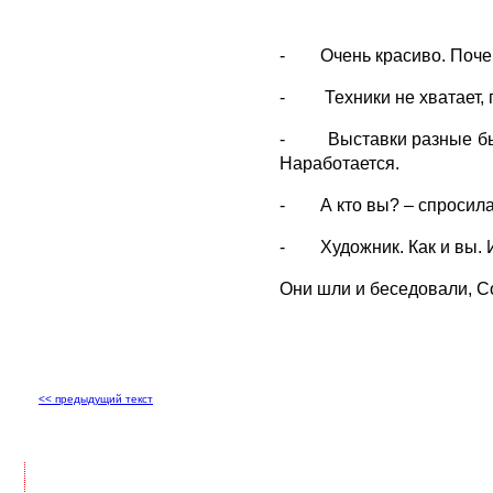
- Очень красиво. Почему
- Техники не хватает, п
- Выставки разные бываю
Наработается.
- А кто вы? – спросила 
- Художник. Как и вы. И
Они шли и беседовали, Со
<< предыдущий текст