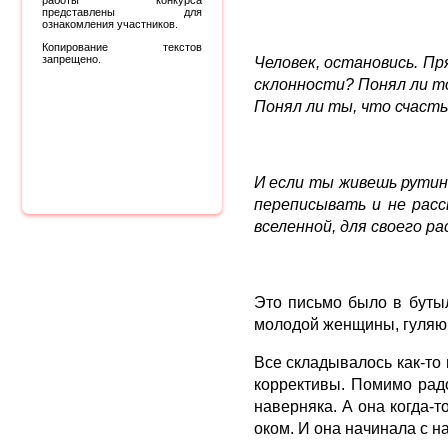
работы конкурса
представлены для
ознакомления участников.
Копирование текстов
запрещено.
Человек, остановись. Пр
склонности? Понял ли т
Понял ли ты, что счасть
И если ты живешь рутино
переписывать и не рас
вселенной, для своего 
Это письмо было в бутыл
молодой женщины, гуляющ
Все складывалось как-то 
коррективы. Помимо радо
наверняка. А она когда-т
оком. И она начинала с н