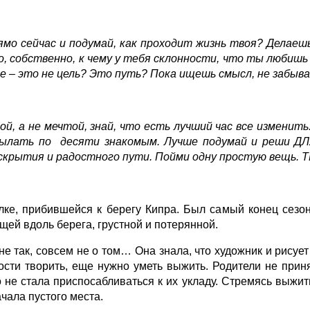
ямо сейчас и подумай, как проходит жизнь твоя? Делаешь
о, собственно, к чему у тебя склонности, что ты люби
е – это не цель? Это путь? Пока ищешь смысл, не забыв
й, а не мечтой, знай, что есть лучший час все изменить
сылать по десяти знакомым. Лучше подумай и реши ДЛ
раскрытия и радостного пути. Пойми одну простую вещь
ке, прибившейся к берегу Кипра. Был самый конец сезона,
ей вдоль берега, грустной и потерянной.
не так, совсем не о том… Она знала, что художник и рисует
сти творить, еще нужно уметь выжить. Родители не приня
о не стала приспосабливаться к их укладу. Стремясь выжит
ачала пустого места.