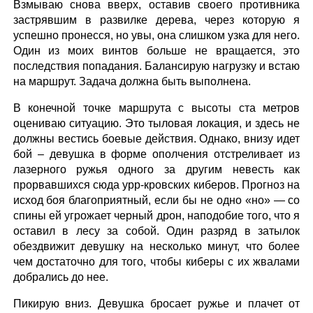
Взмываю снова вверх, оставив своего противника
застрявшим в развилке дерева, через которую я
успешно пронесся, но увы, она слишком узка для него.
Один из моих винтов больше не вращается, это
последствия попадания. Балансирую нагрузку и встаю
на маршрут. Задача должна быть выполнена.
В конечной точке маршрута с высоты ста метров
оцениваю ситуацию. Это тыловая локация, и здесь не
должны вестись боевые действия. Однако, внизу идет
бой – девушка в форме ополчения отстреливает из
лазерного ружья одного за другим невесть как
прорвавшихся сюда урр-кровских киберов. Прогноз на
исход боя благоприятный, если бы не одно «но» — со
спины ей угрожает черный дрон, наподобие того, что я
оставил в лесу за собой. Один разряд в затылок
обездвижит девушку на несколько минут, что более
чем достаточно для того, чтобы киберы с их жвалами
добрались до нее.
Пикирую вниз. Девушка бросает ружье и плачет от