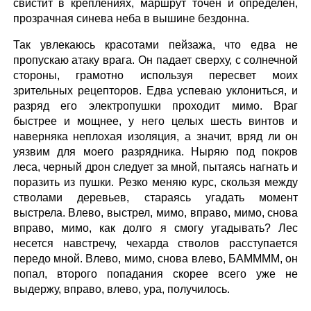
свистит в креплениях, маршрут точен и определен,
прозрачная синева неба в вышине бездонна.
Так увлекаюсь красотами пейзажа, что едва не
пропускаю атаку врага. Он падает сверху, с солнечной
стороны, грамотно используя пересвет моих
зрительных рецепторов. Едва успеваю уклониться, и
разряд его электропушки проходит мимо. Враг
быстрее и мощнее, у него целых шесть винтов и
наверняка неплохая изоляция, а значит, вряд ли он
уязвим для моего разрядника. Ныряю под покров
леса, черный дрон следует за мной, пытаясь нагнать и
поразить из пушки. Резко меняю курс, скользя между
стволами деревьев, стараясь угадать момент
выстрела. Влево, выстрел, мимо, вправо, мимо, снова
вправо, мимо, как долго я смогу угадывать? Лес
несется навстречу, чехарда стволов расступается
передо мной. Влево, мимо, снова влево, БАММММ, он
попал, второго попадания скорее всего уже не
выдержу, вправо, влево, ура, получилось.